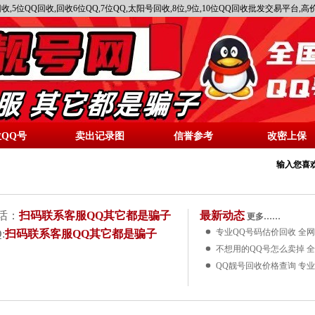
收,5位QQ回收,回收6位QQ,7位QQ,太阳号回收,8位,9位,10位QQ回收批发交易平台
位QQ号
卖出记录图
信誉参考
改密上保
输入您喜欢
话：
扫码联系客服QQ其它都是骗子
最新动态
更多……
专业QQ号码估价回收 全
:
扫码联系客服QQ其它都是骗子
不想用的QQ号怎么卖掉 
QQ靓号回收价格查询 专