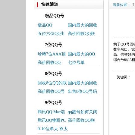
快速通道
当前位置：
极品QQ号
极品QQ
国内最大的回收
QQ-交易平台
五位六位QQ出
高价回收QQ联
售号单
系微信
豹子QQ号回
7位QQ号
数字顺口、寓
珍稀7位AAA顶
国内最大的QQ
高、信誉好的
综合号码品相
级QQ靓号上线
交易平台
高价回收QQ
七位号单
8位QQ号
关键词：
回收8位QQ的联
国内最大的回收
系方式
QQ，卖QQ交易
高价回收QQ号
出售8位QQ号码
平台
码
欢迎选购
9位QQ号
腾讯QQ Mac端
qq靓号如何关闭
更新
靓号
腾讯QQ物联PC
高价回收QQ联
端服务将下架
系我
9-10位单太 双太
三太 皇冠