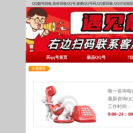
QQ靓号回收,高价回收QQ号,收购QQ号码,QQ群回收,QQ讨论组回
买qq号首页
极品QQ号
7
唯一咨询电
最新咨询QQ
工作时间：
9:00~24：00