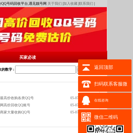
,高价QQ号码回收平台,遇见靓号网
关于我们
|
加入收藏
|
联系我们
|
买家必读
返回顶部
的数字 :
开始搜索
扫码联系客服微
网最高价收购各类QQ号
05-07
信其它都是骗子
在线咨询
全网高价回收QQ账号
05-07
业商家大量收购QQ号
05-07
微信二维码