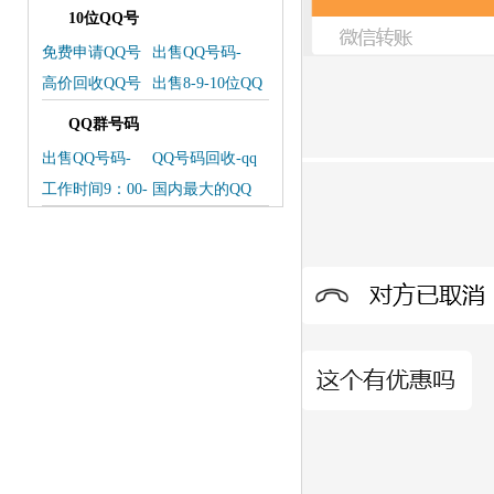
10位QQ号
免费申请QQ号
出售QQ号码-
常见问题解答
QQ号码买卖
高价回收QQ号
出售8-9-10位QQ
码联系微信
号码 联系我们
QQ群号码
出售QQ号码-
QQ号码回收-qq
QQ号码交易平
回收
工作时间9：00-
国内最大的QQ
台
24：00
号码交易平台