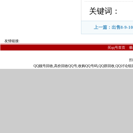
关键词：
上一篇：出售8-9-
友情链接:
买qq号首页
极
扫
QQ靓号回收,高价回收QQ号,收购QQ号码,QQ群回收,QQ讨论组回