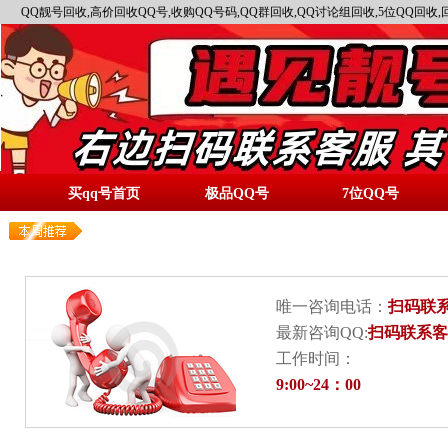
QQ靓号回收,高价回收QQ号,收购QQ号码,QQ群回收,QQ讨论组回收,5位QQ回收,
买qq号首页
极品QQ号
7位QQ号
唯一咨询电话：
扫码联
最新咨询QQ:
扫码联系客
工作时间：
9:00~24：00