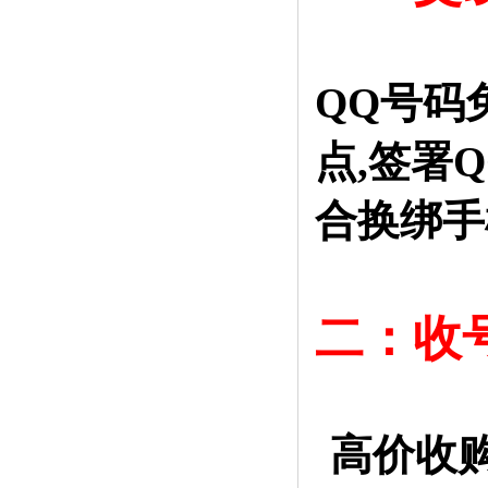
QQ号码
点,签署
合换绑手
二：收
高价收购