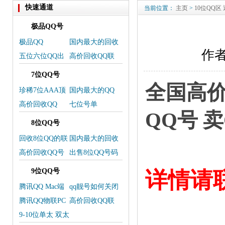
快速通道
当前位置：
主页
>
10位QQ区
极品QQ号
极品QQ
国内最大的回收
作者
QQ-交易平台
五位六位QQ出
高价回收QQ联
售号单
系微信
7位QQ号
全国高价
珍稀7位AAA顶
国内最大的QQ
级QQ靓号上线
交易平台
高价回收QQ
七位号单
QQ号 
8位QQ号
回收8位QQ的联
国内最大的回收
系方式
QQ，卖QQ交易
高价回收QQ号
出售8位QQ号码
平台
码
欢迎选购
9位QQ号
详情请
腾讯QQ Mac端
qq靓号如何关闭
更新
靓号
腾讯QQ物联PC
高价回收QQ联
端服务将下架
系我
9-10位单太 双太
三太 皇冠